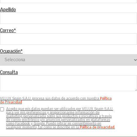
Apellido
Correo
*
Ocupación
*
Consulta
VELUX Spain S.A.U. procesa sus datos de acuerdo con nuestra
Política
de Privacidad
Acepto que mis datos puedan ser utilizados por VELUX Spain S.A.U.
para ver mis preferencias y proporcionarme información de
marketing personalizada sobre sus productos e iniciativas a través
de correo electrónico y/o anuncios personalizados en plataformas
como Facebook y Google. Puedo retirar mi consentimiento en
cualquier momento, tal como se describe en la
Política de privacidad.