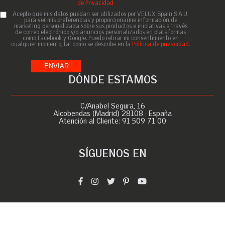
de Privacidad
Acepto que mis datos puedan ser utilizados por VELUX Spain S.A.U.
para ver mis preferencias y proporcionarme información de
marketing personalizada sobre sus productos e iniciativas a través
de correo electrónico y/o anuncios personalizados en plataformas
como Facebook y Google. Puedo retirar mi consentimiento en
cualquier momento, tal como se describe en la
Política de privacidad.
DÓNDE ESTAMOS
C/Anabel Segura, 16
Alcobendas (Madrid) 28108 · España
Atención al Cliente:
91 509 71 00
SÍGUENOS EN