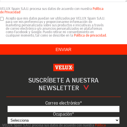
VELUX Spain S.A.U. procesa sus datos de acuerdo con nuestra
Política
de Privacidad
Acepto que mis datos puedan ser utilizados por VELUX Spain S.A.U.
para ver mis preferencias y proporcionarme información de
marketing personalizada sobre sus productos e iniciativas a través
de correo electrónico y/o anuncios personalizados en plataformas
como Facebook y Google. Puedo retirar mi consentimiento en
cualquier momento, tal como se describe en la
Política de privacidad.
SUSCRÍBETE A NUESTRA
NEWSLETTER
Correo electrónico
*
Ocupación
*
VELUX Spain S.A.U. procesa sus datos de acuerdo con nuestra
Política